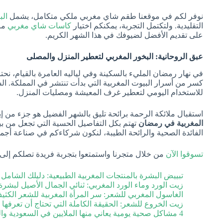
نوفر لكم في موقعنا طقم شاي مغربي ملكي متكامل، يشمل
الب
التقليدية. ولتكتمل التجربة، يمكنكم اختيار
كاسات شاي مغربي
مزخ
على تقديم الأفضل لضيوفك في هذا الشهر الكريم.
عبق الروحانية: البخور المغربي لتعطير المنزل والمصلى
في نهار رمضان المليء بالسكينة وفي لياليه العامرة بالقيام، نحتاج
كسر من أسرار البيوت المغربية التي بدأت تنتشر في المملكة. ال
للاستخدام اليومي لتعطير غرف المعيشة ومصليات المنزل.
استقبال ملائكة الرحمة برائحة تليق بالشهر الفضيل هو جزء من إي
المغربية في رمضان
تهتم بكل التفاصيل الحسية التي تجعل من بيت
الفائدة الصحية والرائحة الطيبة، لنكون شركاءكم في صناعة أجم
تسوقوا الآن
من خلال متجرنا واستمتعوا بتجربة فريدة تصلكم إل
تبييض البشرة بالمنتجات المغربية الطبيعية: دليلك الشامل
زيت الورد وماء الورد المغربي: ثنائي الجمال الأصيل لب
الغاسول المغربي للشعر: سر المرأة المغربية للشعر الكث
زيت الخروع للشعر: الحقيقة الكاملة التي تحتاج أن تعرفها
4 مشاكل صحية يومية يعاني منها الملايين في السعودية والحلول الطبيعية المغربية التي يبحث عنها الجميع