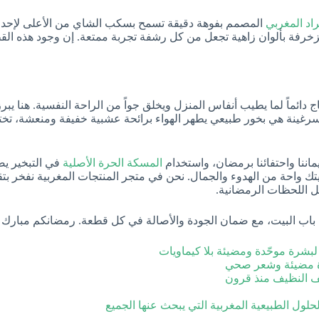
راد المغربي
المصمم بفوهة دقيقة تسمح بسكب الشاي من الأعلى لإحداث 
رفة بألوان زاهية تجعل من كل رشفة تجربة ممتعة. إن وجود هذه ا
 دائماً لما يطيب أنفاس المنزل ويخلق جواً من الراحة النفسية. هنا يبرز
سرغينة هي بخور طبيعي يطهر الهواء برائحة عشبية خفيفة ومنعشة، تختلف
ماننا واحتفائنا برمضان، واستخدام
المسكة الحرة الأصلية
في التبخير يضي
ك واحة من الهدوء والجمال. نحن في متجر المنتجات المغربية نفخر بتقدي
ل اللحظات الرمضانية.
ى باب البيت، مع ضمان الجودة والأصالة في كل قطعة. رمضانكم مبار
 لبشرة موحّدة ومضيئة بلا كيماويات
شرة مضيئة وشعر صحي
يف النظيف منذ قرون