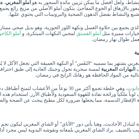
ا بنشاط، ولعل أفضل ما يمكن تزيين مائدة السحور به هو
أملو المغربي
. ه
بالإرهاق أو الجوع المفاجئ. يتكون أملو الأصلي من مزيج رائع يجمع ب
شبع والنشاط بفضل الدهون الصحية والبروتينات التي يحتوي عليها.
ذي يجمع بين حلاوة العسل ونكهة اللوز الجوزية، وهو بديل صحي ممتاز 
 خيارات مميزة مثل
أملو الفستق
لمحبي النكهات المبتكرة، و
أملو الكاجو
لعمل طوال نهار رمضان.
ية
 يشتهر بما نسميه “النَفَس” أو النكهة العميقة التي تجعل الأكل لا يُ
ف
البهارات المغربية
لمسة سحرية تحول وجبتك العادية إلى طبق احترافي 
لخالية من المواد الحافظة هو رهانك الرابح في رمضان.
انوت
، وهي خلطة تجمع أكثر من 30 نوعاً من الأعشاب لتم
ناً ملكياً ورائحة نفاذة للقهوة السعودية ولأطباق الأرز. استخدام هذه 
 الإفطار الدسمة، مما يجعلها ضرورة لكل مطبخ يبحث عن الصحة والط
ية لتبادل الأحاديث، وهنا يأتي دور “الأتاي” أو الشاي المغربي ليكون 
يف. براد الشاي المغربي بلمعانه ونقوشه اليدوية ليس مجرد أداة م