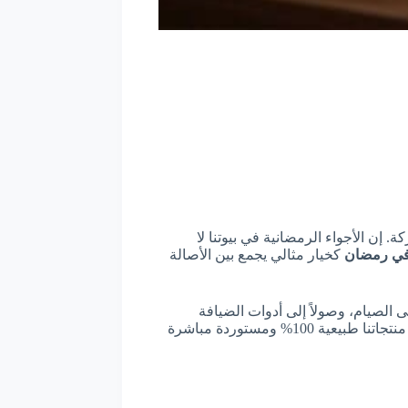
إن الأجواء الرمضانية في بيوتنا لا
 في رمضان
كخيار مثالي يجمع بين الأصالة
ى الصيام، وصولاً إلى أدوات الضيافة
الفاخرة والبخور الذي يملأ أركان المنزل بالسكينة. نحن ندرك أن المستهلك السعودي يبحث دائماً عن “الأصلي”، لذا حرصنا على أن تكون منتجاتنا طبيعية 100% ومستوردة مباشرة