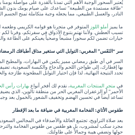
يُعتبر السحور الوجبة الأهم التي تمدنا بالقدرة على مواصلة يومن
“طاقة مستمدة من الطبيعة” تساعدك على صيام يومك بدون الشعور 
النادر، والعسل الطبيعي، مما يجعله وجبة متكاملة تمنح الجسم ال
ما يميز
أملو اللوز
المتوفر في متجرنا هو قوامه الكريمي وطعمه ال
تسبب العطش. ولأننا نهتم بتنوع الأذواق في سفرتكم، وفرنا لكم
خيارات تضمن لكم سحوراً مشبعاً وصحياً يعينكم على الطاعة وا
سر “النَفَس” المغربي: التوابل التي ستغير مذاق أطباقك الرمضان
السر في أي طبق رمضاني مميز يكمن في البهارات، والمطبخ المغربي
بها إفطارك، إلى طواجن اللحم والدجاج والكبسة السعودية، تضي
تحدد النتيجة النهائية، لذا فإن اختيار التوابل المطحونة طازجة وا
في
متجر المنتجات المغربية
، نقدم لك أفخر أنواع
بهارات رأس الح
الأحمر” أو الزعفران المغربي الحر من منطقة تالوين، الذي يضيف لو
تساعد أيضاً في تحسين الهضم وتخفيف الشعور بالخمول بعد وجبة
طقوس الأتاي: الفخامة المغربية في ضيافة ما بعد الإفطار
بعد صلاة التراويح، تجتمع العائلة والأصدقاء في المجالس السعود
مجرد سكب لمشروب، بل هو طقس من طقوس الفخامة والترحيب بالض
حولها وتضفي هيبة وجمالاً على طاولتك.