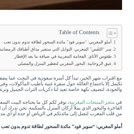
Table of Contents
أملو المغربي: “سوبر فود” مائدة السحور لطاقة تدوم بدون تعب
سر “النَفَس” المغربي: التوابل التي ستغير مذاق أطباقك الرمضانية
طقوس الأتاي: الفخامة المغربية في ضيافة ما بعد الإفطار
عبق الروحانية: البخور المغربي لتعطير المنزل والمصلى
مع اقتراب شهر الخير، تبدأ كل أسرة سعودية في البحث عما يضفي ع
تكتمل إلا باجتماع العائلة حول سفرة غنية بأطيب المأكولات، وفي
والجودة، لتضيف نكهة خاصة تعيد لنا ذكريات التراث الجميل وترتق
في
متجر المنتجات المغربية
، نوفر لكم كل ما يحتاجه البيت السعو
من قلب المغرب لتصل إلى مائدتكم في الرياض أو جدة أو أي مدي
أملو المغربي: “سوبر فود” مائدة السحور لطاقة تدوم بدون تعب