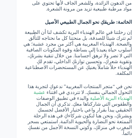
من الدهون الزائدة، وللشعر الجاف لأنها تحتوي على
مواد مرطبة طبيعية تزيد من مرونة الشعرة.
الخاتمة: طريقكِ نحو الجمال الطبيعي الأصيل
إن رحلتنا في عالم الهندباء البرية تكشف لنا أن الطبيعة
لم تترك شيئاً للصدفة، بل منحتنا كل ما نحتاجه للتألق
والصحة. الهندباء المغربية هي أكثر من مجرد عشبة؛ هي
أسلوب حياة يعيدنا إلى بساطة وقوة المكونات الصافية
التي لا تضر ولا ترهق أجسامنا. من خلال تنقية بشرتكِ،
وتقوية شعركِ، وتحسين توازنكِ الداخلي، تقدم لكِ
الهندباء حلاً شاملاً يغنيكِ عن المستحضرات الاصطناعية
المكلفة.
نحن في “متجر المنتجات المغربية” ندعوكِ لتجربة هذا
التحول الجمالي بنفسكِ. لا تترددي في اقتناء
عشبة
الهندباء البرية الأصلية
والبدء في تطبيق الوصفات
والطقوس التي شاركناها معكِ. تذكري أن الجمال
الحقيقي يبدأ بقرار واعي باختيار الأفضل لجسمكِ
وبشرتكِ، ونحن هنا لنكون شركاءكِ في هذه الرحلة
الممتعة نحو النضارة والحيوية الدائمة. استمتعي بسحر
المغرب في منزلكِ، وكوني النسخة الأجمل من نفسكِ
دائماً.