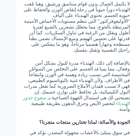
لا يكتمل الجمال بدون قوام متناسق ورشيق، وهنا تلعب
الهندباء دوراً حيوياً في رحلة إنقاص الوزن والحفاظ على
حيوية الجسم. تحتوي الهندباء على ألياف
“الأوليغوفركتوز” التي تنظم مستويات الأحماض الأمينية
المرتبطة بالجوع، مما يجعلكِ تشعرين بالشبع لفترة
أطول ويقلل من الرغبة في تناول السكريات. كما أن
قدرتها على تحسين الهضم ومنع الإمساك تضمن بطناً
مسطحة وجهازاً هضمياً مرتاحاً، وهو ما ينعكس على
راحتكِ النفسية وثقتكِ بنفسكِ.
بالإضافة إلى ذلك، الهندباء مدرة للبول بشكل آمن
وفعال، مما يساعد الجسم على التخلص من السوائل
المحتبسة التي تسبب زيادة وهمية في الوزن وانتفاخاً
في الأطراف. ولأن الهندباء غنية بالبوتاسيوم الطبيعي،
فهي لا تسبب فقدان الأملاح الضرورية كما تفعل مدرات
البول الكيميائية، بل تحافظ على توازن جسمكِ. إن
نصيحتي لكِ هي استبدال القهوة الصباحية بـ
منقوع جذور
الهندباء
لتحفيز الأيض وحرق الدهون بطريقة طبيعية
وآمنة.
الجودة والأصالة: لماذا تختارين منتجات متجرنا؟
في سوق يمتلئ بالأعشاب مجهولة المصدر، نؤكد في