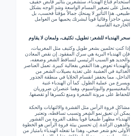
استخدام قناع الهندباء، ستشعرين بتأثير قابض خفيف
يعمل على تصغير المسام الواسعة وشد الوجه بشكل
طبيعي. هذا التأثير لا يمنحكِ جمالاً مؤقتاً فحسب، بل
يبني حاجزاً وقائياً قوياً لبشرتك يحميها من العوامل
الخارجية القاسية.
سحر الهندباء للشعر: تطويل، تكثيف، ولمعان لا يقاوم
إذا كنتِ تحلمين بشعر طويل وكثيف مثل المغربيات،
فإن الهندباء البرية هي سركِ المفقود. إن نقص المعادن
والحديد هو السبب الرئيسي لتساقط الشعر وضعفه،
والهندباء تعوض هذا النقص بفعالية كبيرة. تعمل العناصر
الغذائية في العشبة على تغذية بصيلات الشعر من
الداخل، مما يحففز انقسام الخلايا في منطقة الجذور
ويسرع من عملية الطول. كما أن الهندباء غنية
بالمغنيسيوم والبوتاسيوم، وهما عنصران ضروريان
للحفاظ على مرونة الشعرة ومنع تكسرها أو تقصفها.
مشاكل فروة الرأس مثل القشرة والالتهابات والحكة
يمكن أن تعيق نمو الشعر وتسبب تساقطه، وتعتبر
الهندباء مطهراً طبيعياً قوياً ينظف الفروة من القشور
والدهون الزائدة. إن تحسين بيئة فروة الرأس هو الخطوة
الأولى نحو شعر صحي، وهذا ما تفعله الهندباء بامتياز من