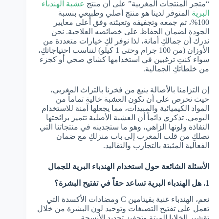
“متجر المنتجات المغربية” على أن منتج
عشبة الهندباء
البرية
المتوفر لدينا هو منتج أصلي وطبيعي بنسبة
100%، تم جمعه وتجفيفه وتعبئته وفق أعلى معايير
الجودة لضمان الحفاظ على خصائصه العلاجية. نحن
ندرك أن جمالكِ أمانة، لذا نوفر لكِ خيارات متعددة من
الأوزان (من 100 جرام وحتى 1 كيلو) لتناسب احتياجاتكِ،
سواء كنتِ ترغبين في استخدامها كشاي صحي أو كجزء
من خلطاتكِ الجمالية.
إن التزامنا بالأصالة ينبع من فخرنا بالتراث المغربي،
حيث نحرص على أن تكون العشبة خالية تماماً من
المواد الكيميائية والمبيدات، مما يجعلها آمنة للاستخدام
اليومي. تذكري دائماً أن العشبة الأصلية تتميز برائحتها
النفاذة ولونها الزاهي، وهو ما ستجدينه في منتجاتنا التي
تصلكِ من قلب المغرب إلى باب منزلكِ مع ضمان
الفعالية المثبتة بالتجارب والتقاليد.
الأسئلة الشائعة حول استخدام الهندباء البرية للجمال
1. هل الهندباء البرية تساعد حقاً في تفتيح البشرة؟
نعم، الهندباء غنية بفيتامين C ومضادات الأكسدة التي
تعمل على تفتيح التصبغات وتوحيد لون البشرة من خلال
تقشير الخلايا الميتة وتحفيز تجديد الأنسجة.