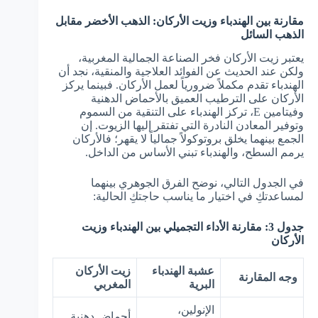
مقارنة بين الهندباء وزيت الأركان: الذهب الأخضر مقابل
الذهب السائل
يعتبر زيت الأركان فخر الصناعة الجمالية المغربية،
ولكن عند الحديث عن الفوائد العلاجية والمنقية، نجد أن
الهندباء تقدم مكملاً ضرورياً لعمل الأركان. فبينما يركز
الأركان على الترطيب العميق بالأحماض الدهنية
وفيتامين E، تركز الهندباء على التنقية من السموم
وتوفير المعادن النادرة التي تفتقر إليها الزيوت. إن
الجمع بينهما يخلق بروتوكولاً جمالياً لا يقهر؛ فالأركان
يرمم السطح، والهندباء تبني الأساس من الداخل.
في الجدول التالي، نوضح الفرق الجوهري بينهما
لمساعدتكِ في اختيار ما يناسب حاجتكِ الحالية:
جدول 3: مقارنة الأداء التجميلي بين الهندباء وزيت
الأركان
عشبة الهندباء
زيت الأركان
وجه المقارنة
البرية
المغربي
الإنولين،
أحماض دهنية