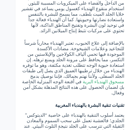
من الداخل والقضاء على الميكروبات المسببة للبثور.
استخدام منقوع الهندباء كغسول يومي يساعد في تقشير
خلايا الجلد الميت بلطف، مما يسمح للبشرة بالتنفس
واستعادة نضارتها وحيويتها. كما أن الهندباء فعالة جداً
في توحيد لون البشرة وتفتيح المناطق الداكنة، لأنها
تحتوي على مركبات تثبط إنتاج الميلانين الزائد.
بالإضافة إلى علاج الحبوب، تعتبر الهندباء محارباً شرساً
للتجاعيد وعلامات الشيخوخة. مضادات الأكسدة
الموجودة فيها تحمي ألياف الكولاجين والإيلاستين من
التكسر، مما يحافظ على مرونة الجلد ويمنع ترهله. إن
استعادة حيوية الوجه تتطلب تغذية مكثفة، وهو ما توفره
الهندباء من خلال ترطيبها العميق الذي يصل إلى طبقات
الجلد السفلى. ولأننا نهتم بجمالك، فإننا نوصيكِ بدمج
مسحوق الهندباء البرية
في أقنعة الوجه المنزلية الخاصة
بكِ لضمان الحصول على هذه النتائج المذهلة بشكل آمن
وفعال.
تقنيات تنقية البشرة بالهندباء المغربية
يعتمد أسلوب التنقية بالهندباء على خاصية “الديتوكس”
الجلدي؛ فالعشبة تعمل على سحب السموم والمعادن
الثقيلة التي تترسب على الجلد نتيجة التلوث البيئي. عند