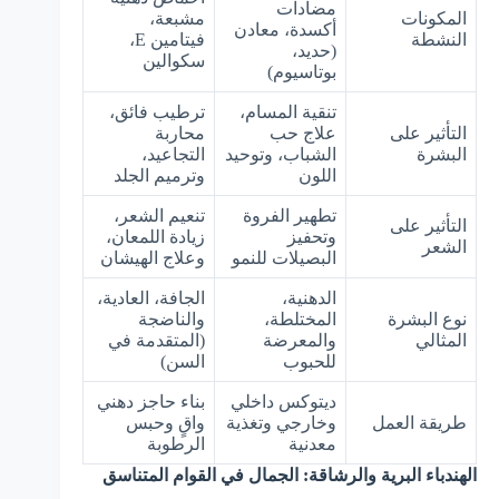
مضادات
المكونات
مشبعة،
أكسدة، معادن
النشطة
فيتامين E،
(حديد،
سكوالين
بوتاسيوم)
تنقية المسام،
ترطيب فائق،
التأثير على
علاج حب
محاربة
البشرة
الشباب، وتوحيد
التجاعيد،
اللون
وترميم الجلد
تطهير الفروة
تنعيم الشعر،
التأثير على
وتحفيز
زيادة اللمعان،
الشعر
البصيلات للنمو
وعلاج الهيشان
الدهنية،
الجافة، العادية،
نوع البشرة
المختلطة،
والناضجة
المثالي
والمعرضة
(المتقدمة في
للحبوب
السن)
ديتوكس داخلي
بناء حاجز دهني
طريقة العمل
وخارجي وتغذية
واقٍ وحبس
معدنية
الرطوبة
الهندباء البرية والرشاقة: الجمال في القوام المتناسق