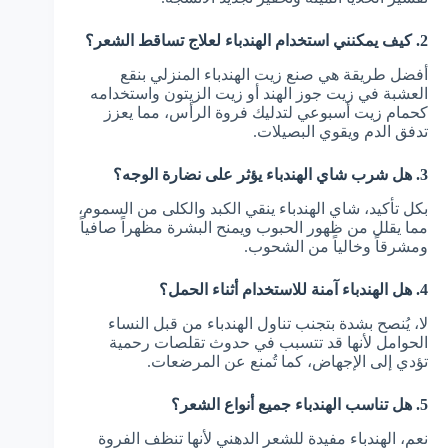
2. كيف يمكنني استخدام الهندباء لعلاج تساقط الشعر؟
أفضل طريقة هي صنع زيت الهندباء المنزلي بنقع
العشبة في زيت جوز الهند أو زيت الزيتون واستخدامه
كحمام زيت أسبوعي لتدليك فروة الرأس، مما يعزز
تدفق الدم ويقوي البصيلات.
3. هل شرب شاي الهندباء يؤثر على نضارة الوجه؟
بكل تأكيد، شاي الهندباء ينقي الكبد والكلى من السموم،
مما يقلل من ظهور الحبوب ويمنح البشرة مظهراً صافياً
ومشرقاً وخالياً من الشحوب.
4. هل الهندباء آمنة للاستخدام أثناء الحمل؟
لا، يُنصح بشدة بتجنب تناول الهندباء من قبل النساء
الحوامل لأنها قد تتسبب في حدوث تقلصات رحمية
تؤدي إلى الإجهاض، كما تُمنع عن المرضعات.
5. هل تناسب الهندباء جميع أنواع الشعر؟
نعم، الهندباء مفيدة للشعر الدهني لأنها تنظف الفروة