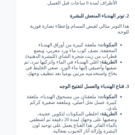
الأطراف لمدة 6 ساعات قبل الغسل.
2. تونر الهندباء المنعش للبشرة
هذا التونر مثالي لقبض المسام وإعطاء نضارة فورية
للوجه.
المكونات:
ملعقة كبيرة من أوراق الهندباء
المجففة، نصف كوب ماء ورد مغربي، وبضع
قطرات من زيت شجرة الشاي (للبشرة الدهنية).
الطريقة:
اغلي الهندباء في الماء واتركيها تبرد، ثم
صفيها وأضيفي إليها ماء الورد. ضعي الخليط في
بخاخ واستخدميه مرتين يومياً بعد تنظيف وجهكِ.
3. قناع الهندباء والعسل لتفتيح الوجه
المكونات:
ملعقتان من مسحوق الهندباء، ملعقة
كبيرة عسل نحل أصلي، وملعقة صغيرة كركم
بلدي.
الطريقة:
اخلطي المكونات لتكوين عجينة،
وضعيها على وجهكِ لمدة 20 دقيقة ثم اشطفي
بالماء الفاتر. هذا القناع يعمل على توحيد لون
البشرة وإزالة آثار الحبوب بفعالية.