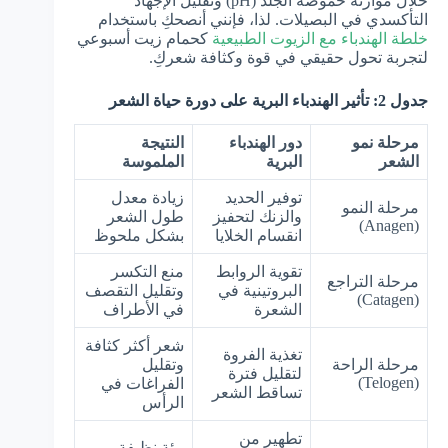
خلال موازنة حموضة الجلد (pH) وتقليل الإجهاد
التأكسدي في البصيلات. لذا، فإنني أنصحكِ باستخدام
خلطة الهندباء مع الزيوت الطبيعية
كحمام زيت أسبوعي
لتجربة تحول حقيقي في قوة وكثافة شعركِ.
جدول 2: تأثير الهندباء البرية على دورة حياة الشعر
مرحلة نمو
دور الهندباء
النتيجة
الشعر
البرية
الملموسة
توفير الحديد
زيادة معدل
مرحلة النمو
والزنك لتحفيز
طول الشعر
(Anagen)
انقسام الخلايا
بشكل ملحوظ
تقوية الروابط
منع التكسر
مرحلة التراجع
البروتينية في
وتقليل التقصف
(Catagen)
الشعرة
في الأطراف
شعر أكثر كثافة
تغذية الفروة
مرحلة الراحة
وتقليل
لتقليل فترة
(Telogen)
الفراغات في
تساقط الشعر
الرأس
تطهير من
بيئة نظيفة