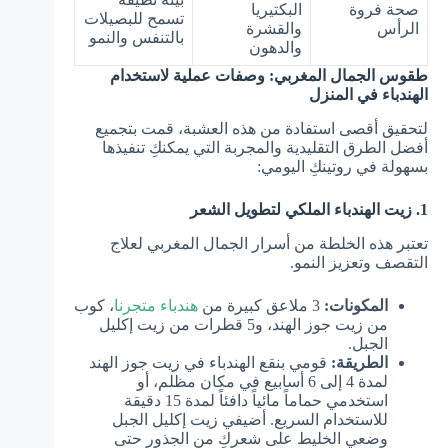
صحة فروة
البكتيريا
تسمح للبصيلات
الرأس
والقشرة
بالتنفس والنمو
والدهون
طقوس الجمال المغربي: وصفات عملية لاستخدام
الهندباء في المنزل
لتحقيق أقصى استفادة من هذه العشبة، قمت بتجميع
أفضل الطرق التقليدية والمجربة التي يمكنكِ تنفيذها
بسهولة في روتينكِ اليومي:
1. زيت الهندباء الملكي لتطويل الشعر
تعتبر هذه الخلطة من أسرار الجمال المغربي لعلاج
التقصف وتعزيز النمو.
المكونات:
3 ملاعق كبيرة من
هندباء متجرنا
، كوب
من زيت جوز الهند، و5 قطرات من زيت إكليل
الجبل.
الطريقة:
قومي بنقع الهندباء في زيت جوز الهند
لمدة 4 إلى 6 أسابيع في مكان مظلم، أو
استخدمي حماماً مائياً دافئاً لمدة 15 دقيقة
للاستخدام السريع. أضيفي زيت إكليل الجبل
وضعي الخليط على شعركِ من الجذور حتى