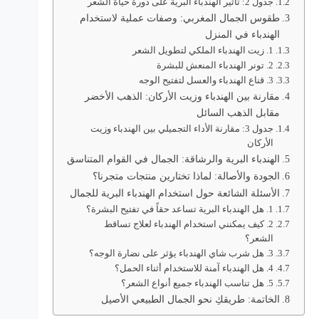
جدول 2: تأثير الهندباء البرية على دورة حياة الشعر
طقوس الجمال المغربي: وصفات عملية لاستخدام
الهندباء في المنزل
1. زيت الهندباء الملكي لتطويل الشعر
2. تونر الهندباء المنعش للبشرة
3. قناع الهندباء والعسل لتفتيح الوجه
مقارنة بين الهندباء وزيت الأركان: الذهب الأخضر
مقابل الذهب السائل
جدول 3: مقارنة الأداء التجميلي بين الهندباء وزيت
الأركان
الهندباء البرية والرشاقة: الجمال في القوام المتناسق
الجودة والأصالة: لماذا تختارين منتجات متجرنا؟
الأسئلة الشائعة حول استخدام الهندباء البرية للجمال
1. هل الهندباء البرية تساعد حقاً في تفتيح البشرة؟
2. كيف يمكنني استخدام الهندباء لعلاج تساقط
الشعر؟
3. هل شرب شاي الهندباء يؤثر على نضارة الوجه؟
4. هل الهندباء آمنة للاستخدام أثناء الحمل؟
5. هل تناسب الهندباء جميع أنواع الشعر؟
الخاتمة: طريقكِ نحو الجمال الطبيعي الأصيل