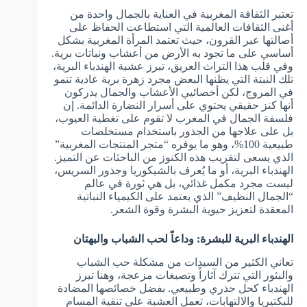
تعتبر الثقافة المغربية في العناية بالجمال واحدة من
أغنى الثقافات العالمية التي استطاعت الحفاظ على
أصالتها عبر القرون، حيث تعتمد المرأة المغربية بشكل
أساسي على ما تجود به الأرض من أعشاب ونباتات برية.
وفي قلب هذا التراث العريق، تبرز عشبة الهندباء البرية،
تلك النبتة التي يظنها البعض مجرد زهرة برية عادية تنمو
في المروج، لكن أخصائيي الأعشاب والجمال يدركون
أنها كنز حقيقي يحتوي على أسرار النضارة الدائمة. إن
فلسفة الجمال في المغرب لا تقوم على تغطية العيوب،
بل على علاجها من الجذور باستخدام مستخلصات
طبيعية 100%، وهو ما يوفره “متجر المنتجات المغربية”
الذي يسعى لتقريب هذه الكنوز من الباحثات عن التميز.
الهندباء البرية، أو ما يُعرف بالشيكوريا وجذور السريس،
ليست مجرد مكمل غذائي، بل هي ثورة في عالم
“الجمال النظيف” الذي يعتمد على الكيمياء النباتية
المعقدة لتعزيز حيوية البشرة وقوة الشعر.
الهندباء البرية للبشرة: وداعاً لحب الشباب والبهتان
تعاني الكثير من السيدات من مشكلة حب الشباب
والبثور التي تترك آثاراً وتصبغات مزعجة، وهنا تبرز
الهندباء كحل جذري وطبيعي. بفضل خصائصها المضادة
للبكتيريا والالتهابات، تعمل العشبة على تنقية المسام